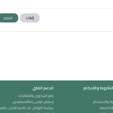
إلغاء
استمر
لشروط والأحكام
الدعم الفني
رفع الشكاوى والمقترحات
 والاستخدام
إستبيان قياس رضاالمستفيدين
لأكاديمية
سياسة التواصل عند تقديم التدريب بالنم