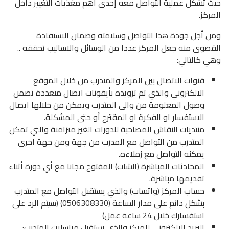
حيث تشكل عملية التواصل معه إحدى أهم مغذيات التغيير داخل
المركز.
ومن أجل جودة هذا التواصل وسلامته وضمان الاستفادة
القصوى منه جعل المركز عددا من الوسائل والاساليب تحققه ..
وهي كالتالي:
قنوات الاتصال بين المركز والمتدرب من خلال الموقع
الالكتروني والذي تم تزويده بأيقونات اتصال متعددة تضمن
وصول المعلومة من والى المتدرب ويمكن من خلالها ايصال
الاستفسار او الفكرة او المقترح أو حتى المشكلة.
منتديات النقاش المصاحبة للدورات الغير متزامنة والتي تمكن
المتدرب من التواصل مع المدرب من جهة ومن جهة اخرى
يمكنه التواصل مع زملاءه.
المحادثات المباشرة (الشات) المفتوح مجانا مع أي دورة أثناء
تقديمها مباشرة.
حساب المركز (واتساب) والذي يستقبل التواصل مع المتدرب
بشكل دائم على مدار الساعة (0506308330) (سيتم الرد على
استفسارك خلال 24 ساعة عمل)
البريد الالكتروني للمركز والذي يستقبل مراسلات المتدرب: