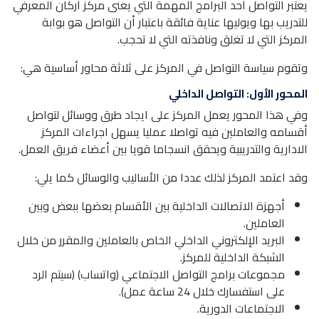
يعتبر التواصل أحد البرامج المهمة التي يعنى مركز أركان المعرفي
للتدريب بها ويوليها عناية فائقة باعتبار أن التواصل هو بوابة
المركز التي لا تغلق ونافذته التي لا تحجب.
وتقوم سياسة التواصل في المركز على ثلاثة محاور أساسية هي:
المحور الأول: التواصل الداخلي
وفي هذا المحور يعمل المركز على ايجاد طرق ووسائل لتواصل
أقسامه والعاملين فيه تواصلا عمليا يسهل اجراءات المركز
الادارية والتدريبية ويحقق انسجاما قويا بين أعضاء فريق العمل.
وقد اعتمد المركز لذلك عددا من الأساليب والوسائل كما يلي:
أجهزة الاتصالات الداخلية بين الأقسام بعضها ببعض وبين
العاملين.
البريد الإلكتروني الداخلي الخاص بالعاملين والمقرر من خلال
الشبكة الداخلية للمركز.
مجموعات برامج التواصل الاجتماعي (واتساب) (سيتم الرد
على استفسارك خلال 24 ساعة عمل).
الاجتماعات الدورية.